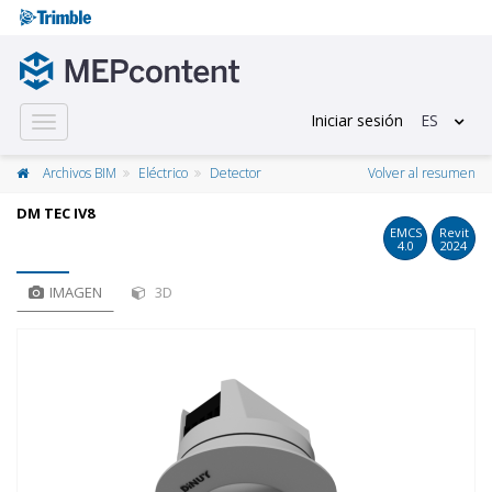
Iniciar sesión
ES
Toggle
navigation
Archivos BIM
Eléctrico
Detector
Volver al resumen
DM TEC IV8
EMCS
Revit
4.0
2024
IMAGEN
3D