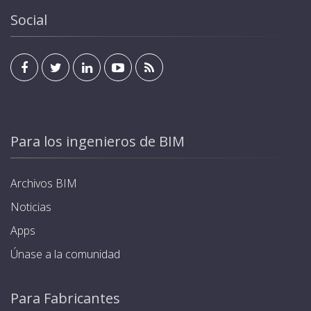
estándar de KNX. Programación de modos y horarios
suministra con 4 tarjetas. Estándar KNX para
Social
de carga, optimizando el consumo energético.
integración en sistemas domóticos y de
Garantía de hasta 5 años.
automatización de edificios, que permite poder ser
gestionado y visualizado desde el interior de la
residencia u oficina mediante cualquier pantalla
estándar de KNX. Programación de modos y horarios
de carga, optimizando el consumo energético.
Garantía de hasta 5 años.
Para los ingenieros de BIM
Archivos BIM
Noticias
Apps
Únase a la comunidad
Para Fabricantes