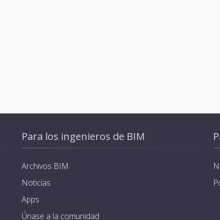
Para los ingenieros de BIM
P
Archivos BIM
N
Noticias
P
Apps
Únase a la comunidad