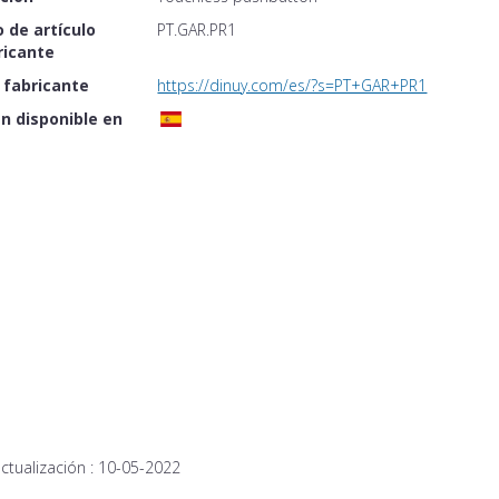
 de artículo
PT.GAR.PR1
ricante
 fabricante
https://dinuy.com/es/?s=PT+GAR+PR1
n disponible en
ctualización :
10-05-2022