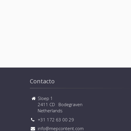
Contacto
Sloep 1
2411 CD Bodegraven
Netherlands
+31 172 63 00 29
info@mepcontent.com