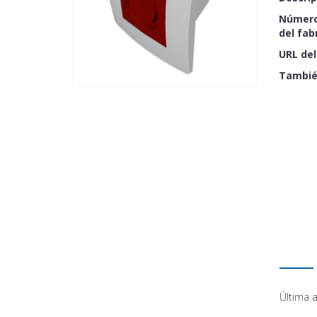
Número
del fab
URL del
Tambié
Última a