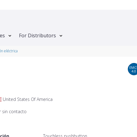
tes
For Distributors
ón eléctrica
EMC
4.0
United States Of America
r sin contacto
ción
Touchless pushbutton