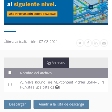
Última actualización :
07-08-2024
Archivos
Nombre del archivo
VE_Valve_Round Fire_MEPcontent_Pichler_BSK-R-L_IN
T-EN.rfa (
Type catalog
)
Descargar
Añadir a la lista de descarga