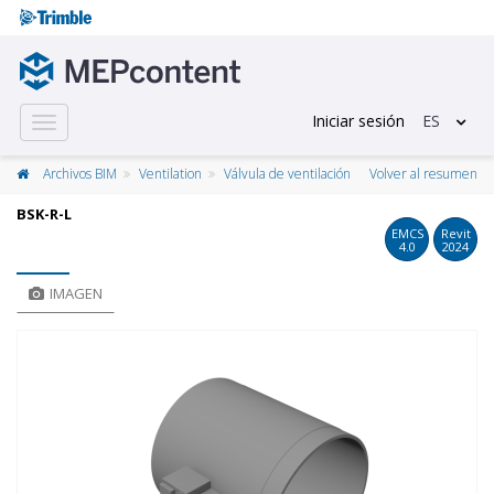
Iniciar sesión
ES
Toggle
navigation
Archivos BIM
Ventilation
Válvula de ventilación
Volver al resumen
BSK-R-L
EMCS
Revit
4.0
2024
IMAGEN