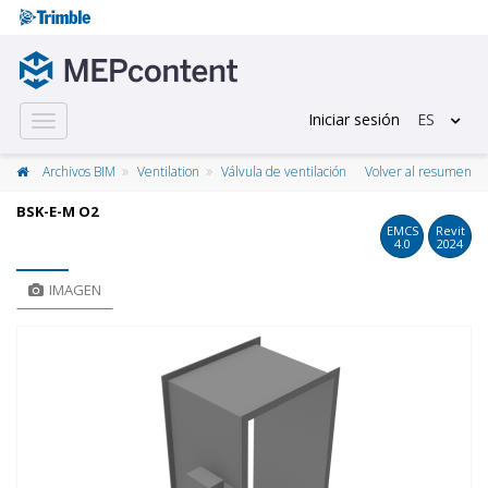
Iniciar sesión
ES
Toggle
navigation
Archivos BIM
Ventilation
Válvula de ventilación
Volver al resumen
BSK-E-M O2
EMCS
Revit
4.0
2024
IMAGEN