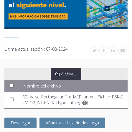
Última actualización :
07-08-2024
Archivos
Nombre del archivo
VE_Valve_Rectangular Fire_MEPcontent_Pichler_BSK-E
-M O2_INT-EN.rfa (
Type catalog
)
Descargar
Añadir a la lista de descarga