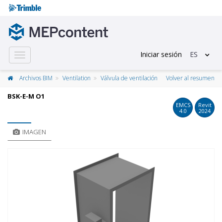
Iniciar sesión
ES
Toggle
navigation
Archivos BIM
Ventilation
Válvula de ventilación
Volver al resumen
BSK-E-M O1
EMCS
Revit
4.0
2024
IMAGEN