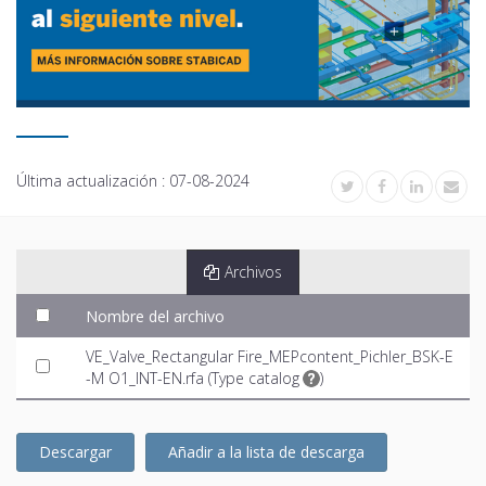
Última actualización :
07-08-2024
Archivos
Nombre del archivo
VE_Valve_Rectangular Fire_MEPcontent_Pichler_BSK-E
-M O1_INT-EN.rfa (
Type catalog
)
Descargar
Añadir a la lista de descarga