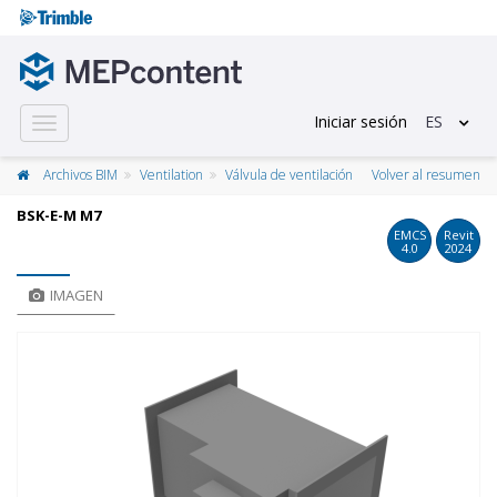
Iniciar sesión
ES
Toggle
navigation
Archivos BIM
Ventilation
Válvula de ventilación
Volver al resumen
BSK-E-M M7
EMCS
Revit
4.0
2024
IMAGEN