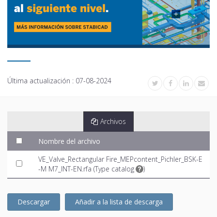
Última actualización :
07-08-2024
Archivos
Nombre del archivo
VE_Valve_Rectangular Fire_MEPcontent_Pichler_BSK-E
-M M7_INT-EN.rfa (
Type catalog
)
Descargar
Añadir a la lista de descarga