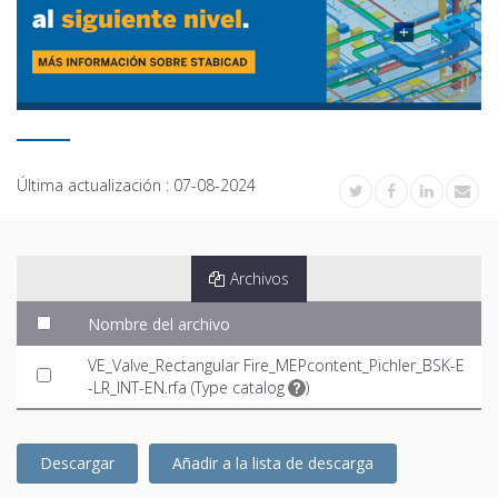
Última actualización :
07-08-2024
Archivos
Nombre del archivo
VE_Valve_Rectangular Fire_MEPcontent_Pichler_BSK-E
-LR_INT-EN.rfa (
Type catalog
)
Descargar
Añadir a la lista de descarga