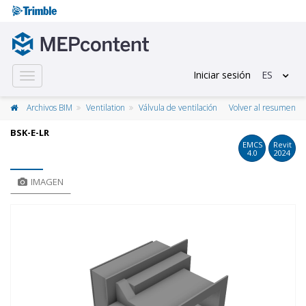
Iniciar sesión
ES
Toggle
navigation
Archivos BIM
Ventilation
Válvula de ventilación
Volver al resumen
BSK-E-LR
EMCS
Revit
4.0
2024
IMAGEN