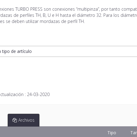
exiones TURBO PRESS son conexiones “multipinza”, por tanto compat
azas de perfiles TH, B, U e H hasta el diámetro 32. Para los diámet
es se deben utilizar mordazas de perfil TH.
n tipo de artículo
ctualización :
24-03-2020
Archivos
Tipo
Ta