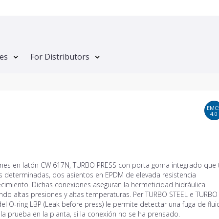
tes
For Distributors
EMC
4.0
nes en latón CW 617N, TURBO PRESS con porta goma integrado que t
s determinadas, dos asientos en EPDM de elevada resistencia
ecimiento. Dichas conexiones aseguran la hermeticidad hidráulica
ndo altas presiones y altas temperaturas. Per TURBO STEEL e TURBO 
el O-ring LBP (Leak before press) le permite detectar una fuga de flu
la prueba en la planta, si la conexión no se ha prensado.