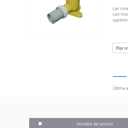
Las con
con mord
superior
Elija u
Última a
Nombre del archivo