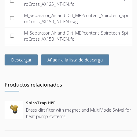
roCross_AX125_INT-EN.ifc
M_Separator_Air and Dirt_MEPcontent_Spirotech_Spi
roCross_AX150_INT-EN.dwg
M_Separator_Air and Dirt_MEPcontent_Spirotech_Spi
roCross_AX150_INT-EN.ifc
Descargar
Añadir a la lista de descarga
Productos relacionados
SpiroTrap HPF
Brass dirt filter with magnet and MultiMode Swivel for
heat pump systems.