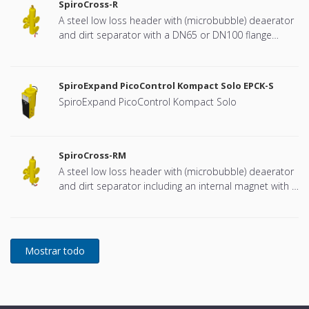
SpiroCross-R
A steel low loss header with (microbubble) deaerator
and dirt separator with a DN65 or DN100 flange
connection, developed for Remeha
SpiroExpand PicoControl Kompact Solo EPCK-S
SpiroExpand PicoControl Kompact Solo
SpiroCross-RM
A steel low loss header with (microbubble) deaerator
and dirt separator including an internal magnet with a
DN65 or DN100 flange connection, developed for
Remeha