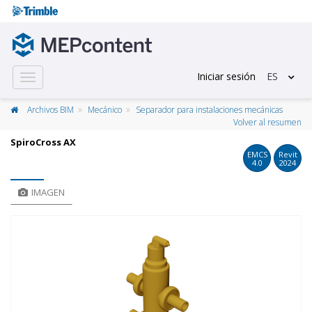
Iniciar sesión
ES
Toggle
navigation
Archivos BIM
Mecánico
Separador para instalaciones mecánicas
Volver al resumen
SpiroCross AX
EMCS
Revit
4.0
2024
IMAGEN