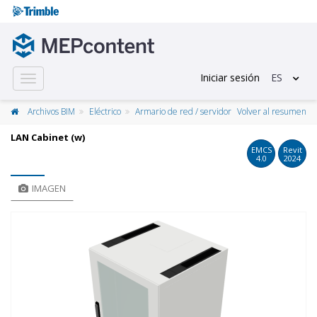
Iniciar sesión
ES
Toggle
navigation
Archivos BIM
Eléctrico
Armario de red / servidor
Volver al resumen
LAN Cabinet (w)
EMCS
Revit
4.0
2024
IMAGEN