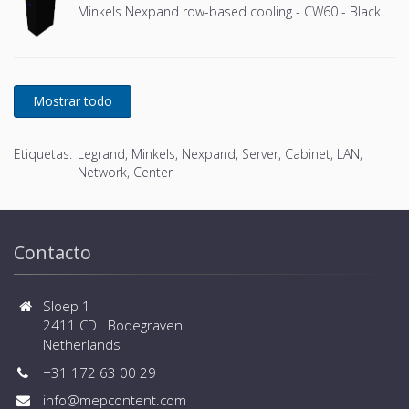
Minkels Nexpand row-based cooling - CW60 - Black
Etiquetas:
Legrand, Minkels, Nexpand, Server, Cabinet, LAN,
Network, Center
Contacto
Sloep 1
2411 CD Bodegraven
Netherlands
+31 172 63 00 29
info@mepcontent.com