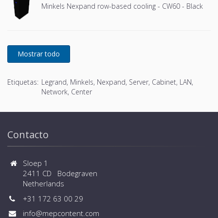
Minkels Nexpand row-based cooling - CW60 - Black
Etiquetas:
Legrand, Minkels, Nexpand, Server, Cabinet, LAN,
Network, Center
Contacto
Sloep 1
2411 CD Bodegraven
Netherlands
+31 172 63 00 29
info@mepcontent.com