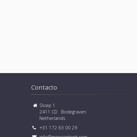
Contacto
Sloep 1
2411 CD Bodegraven
Netherlands
+31 172 63 00 29
info@mepcontent.com