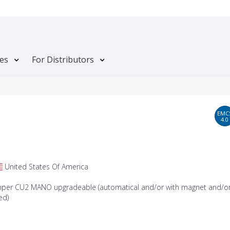
tes
For Distributors
EMC
4.0
United States Of America
mper CU2 MANO upgradeable (automatical and/or with magnet and/o
ed)