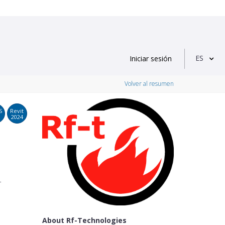
ES
Iniciar sesión
Volver al resumen
S
Revit
2024
r
About Rf-Technologies