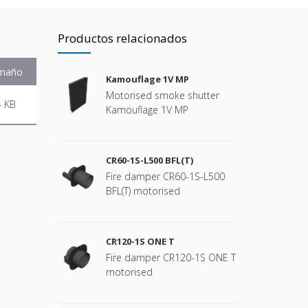
Productos relacionados
maño
Kamouflage 1V MP
Motorised smoke shutter
4 KB
Kamouflage 1V MP
CR60-1S-L500 BFL(T)
Fire damper CR60-1S-L500
BFL(T) motorised
CR120-1S ONE T
Fire damper CR120-1S ONE T
motorised