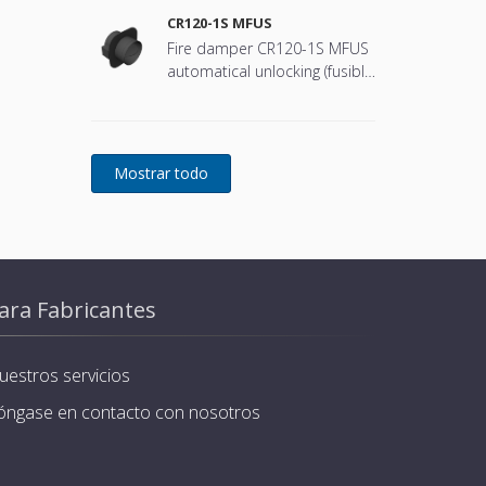
CR120-1S MFUS
Fire damper CR120-1S MFUS
automatical unlocking (fusible
link)
ara Fabricantes
uestros servicios
óngase en contacto con nosotros