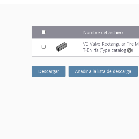
Nombre del archivo
VE_Valve_Rectangular Fire
T-EN.rfa (
Type catalog
)
Descargar
Añadir a la lista de descarga