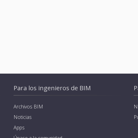
Para los ingenieros de BIM
P
Archivos BIM
N
Noticias
P
Apps