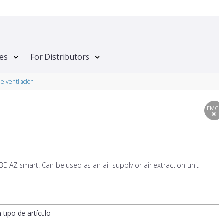
tes
For Distributors
de ventilación
EMC
 AZ smart: Can be used as an air supply or air extraction unit
n tipo de artículo