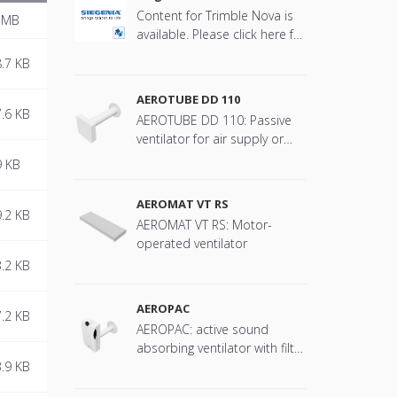
Content for Trimble Nova is
 MB
available. Please click here for
more information.
.7 KB
AEROTUBE DD 110
.6 KB
AEROTUBE DD 110: Passive
ventilator for air supply or
extraction
9 KB
AEROMAT VT RS
.2 KB
AEROMAT VT RS: Motor-
operated ventilator
.2 KB
AEROPAC
.2 KB
AEROPAC: active sound
absorbing ventilator with filter
.9 KB
technology