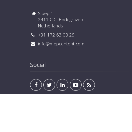
Sloep 1
2411 CD Bodegraven
Netherlands
+31 172 63 00 29
info@mepcontent.com
Social
Avis