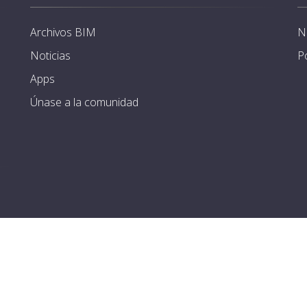
Archivos BIM
N
Noticias
P
Apps
Únase a la comunidad
Copyright ©2012 - 2026 -
Trimble Europe BV
. All rights reserved.
o legal
-
Política de privacidad
-
Cookies Policy
-
Términos y condic