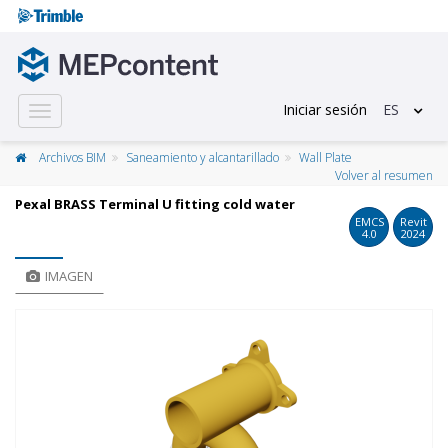
Iniciar sesión
ES
Toggle
navigation
Archivos BIM
Saneamiento y alcantarillado
Wall Plate
Volver al resumen
Pexal BRASS Terminal U fitting cold water
EMCS
Revit
4.0
2024
IMAGEN