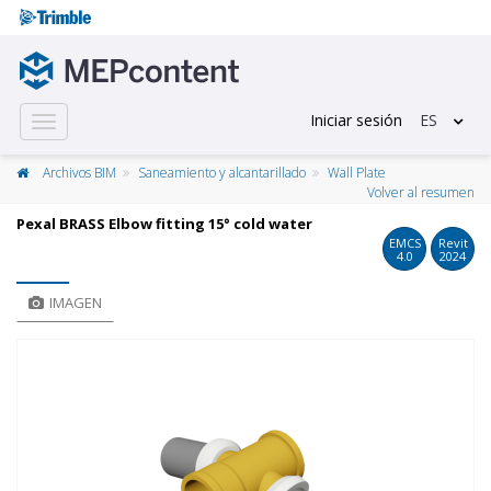
Iniciar sesión
ES
Toggle
navigation
Archivos BIM
Saneamiento y alcantarillado
Wall Plate
Volver al resumen
Pexal BRASS Elbow fitting 15° cold water
EMCS
Revit
4.0
2024
IMAGEN