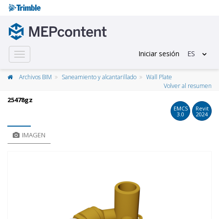
Iniciar sesión
ES
Toggle
navigation
Archivos BIM
Saneamiento y alcantarillado
Wall Plate
Volver al resumen
25478gz
EMCS
Revit
3.0
2024
IMAGEN