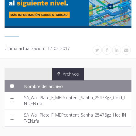
Última actualización :
17-02-2017
Archivos
Nombre del archivo
SA_Wall Plate_F_MEPcontent_Sanha_25478gz_Cold_I
NT-EN.rfa
SA_Wall Plate_F_MEPcontent_Sanha_25478gz_Hot_IN
T-EN.rfa