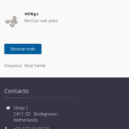
9478igz
NiroSan wall plate
Etiquetas:
Revit Family
Contacto
Sloep 1
2411 CD Bodegraven
Netherlands
+31 172 63 00 29