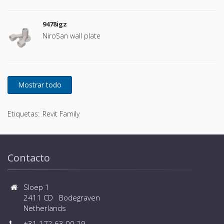
9478igz
NiroSan wall plate
Etiquetas:
Revit Family
Contacto
Sloep 1
2411 CD Bodegraven
Netherlands
+31 172 63 00 29