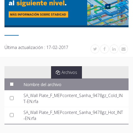
Última actualización :
17-02-2017
Archivos
Nombre del archivo
SA_Wall Plate_F_MEPcontent_Sanha_9478gz_Cold_IN
T-EN.rfa
SA_Wall Plate_F_MEPcontent_Sanha_9478gz_Hot_INT
-EN.rfa