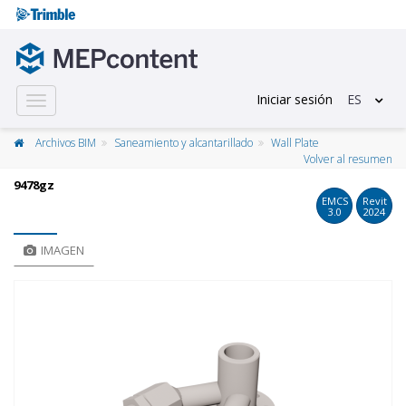
Iniciar sesión
ES
Toggle
navigation
Archivos BIM
Saneamiento y alcantarillado
Wall Plate
Volver al resumen
9478gz
EMCS
Revit
3.0
2024
IMAGEN