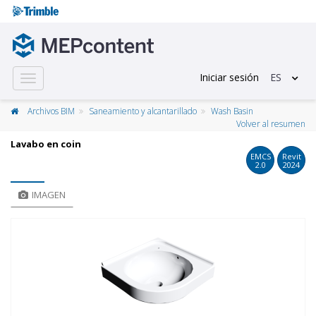
Iniciar sesión
ES
Toggle
navigation
Archivos BIM
Saneamiento y alcantarillado
Wash Basin
Volver al resumen
Lavabo en coin
EMCS
Revit
2.0
2024
IMAGEN