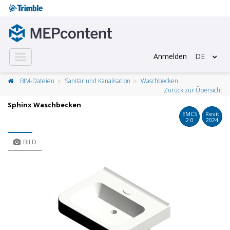
Anmelden
DE
Toggle
navigation
BIM-Dateien
Sanitär und Kanalisation
Waschbecken
Zurück zur Übersicht
Sphinx Waschbecken
EMCS
Revit
2.0
2024
BILD