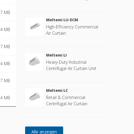
Curtain
.7 MB
Meltemi LU-ECM
High-Efficiency Commercial
.4 MB
Air Curtain
.7 MB
Meltemi LI
Heavy-Duty Industrial
.4 MB
Centrifugal Air Curtain Unit
.7 MB
Meltemi LC
Retail & Commercial
.4 MB
Centrifugal Air Curtain