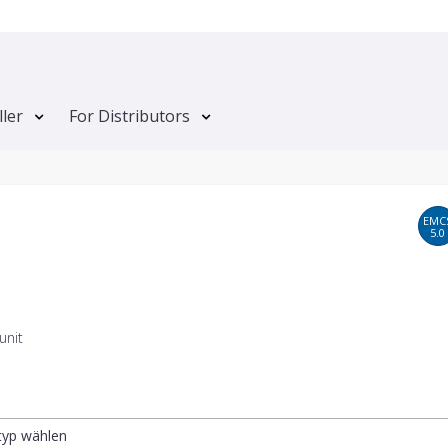
ller
For Distributors
EMC
5.0
unit
ltyp wählen