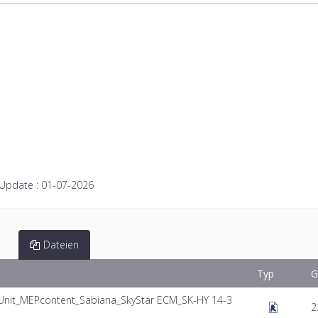
 Update :
01-07-2026
Dateien
Typ
G
 Unit_MEPcontent_Sabiana_SkyStar ECM_SK-HY 14-3
2