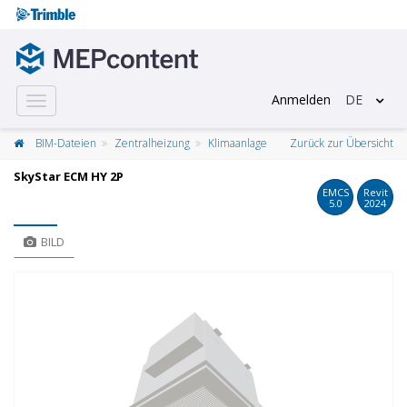
Anmelden
DE
Toggle
navigation
BIM-Dateien
Zentralheizung
Klimaanlage
Zurück zur Übersicht
SkyStar ECM HY 2P
EMCS
Revit
5.0
2024
BILD