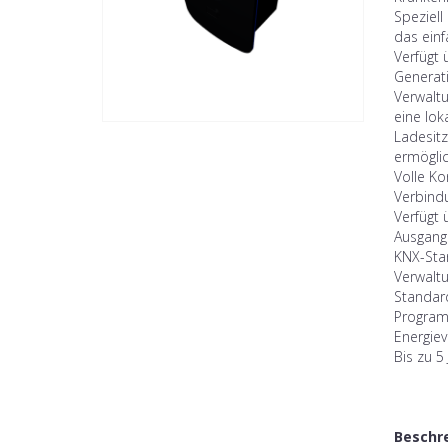
Speziell
das einf
Verfügt 
Generat
Verwalt
eine lok
Ladesitz
ermöglic
Volle Ko
Verbindu
Verfügt 
Ausgangs
KNX-Sta
Verwalt
Standar
Program
Energie
Bis zu 5
Beschr