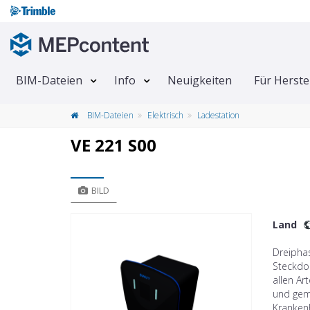
BIM-Dateien
Info
Neuigkeiten
Für Herste
BIM-Dateien
Elektrisch
Ladestation
VE 221 S00
BILD
Land
Dreiphas
Steckdos
allen Ar
und gem
Kranken