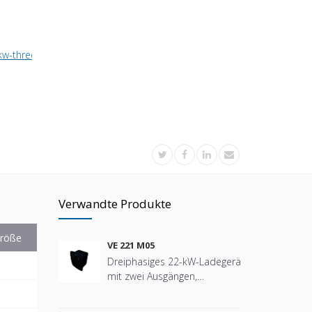
kw-three-phase-charger-with-1-socket
Verwandte Produkte
röße
VE 221 M05
Dreiphasiges 22-kW-Ladegerät
mit zwei Ausgängen,
ausgestattet mit einer Typ-2-
Steckdose, entwickelt für das