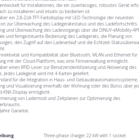
 entwickelt für Installationen, die ein zuverlässiges, robustes Gerät erf
ach zu installieren und intuitiv zu bedienen ist.
über ein 2,8-Zoll-TFT-Farbdisplay mit LED-Technologie der neuesten
ion zur Überwachung des Ladegerätestatus und des Ladefortschritts.
ung und Überwachung des Ladevorgangs über die DINUY-eMobility-APP
ale und ferngesteuerte Bedienung des Ladegeräts, die Planung von
ungen, den Zugriff auf den Ladeverlauf und die Echtzeit-Statusüberw
ht.
nnektivität und Kompatibilität über Bluetooth, WLAN und Ethernet für 
ng mit der Cloud-Plattform, was eine Fernverwaltung ermöglicht.
über einen RFID-Leser zur Benutzeridentifizierung und Aktivierung des
. Jedes Ladegerät wird mit 4 Karten geliefert.
ndard für die Integration in Haus- und Gebäudeautomationssysteme, 
ung und Visualisierung innerhalb der Wohnung oder des Büros über je
d-KNX-Display ermöglicht.
mierung von Lademodi und Zeitplänen zur Optimierung des
verbrauchs.
 Jahre Garantie.
eibung
Three-phase charger 22 kW with 1 socket