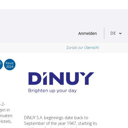
DE
Anmelden
Zurück zur Übersicht
S
Revit
2024
-2-
gen in
rivaten
DINUY S.A. beginnings date back to
Hotels,
September of the year 1947, starting its