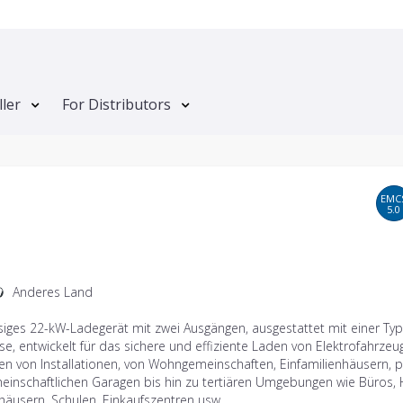
ller
For Distributors
EMC
5.0
Anderes Land
iges 22-kW-Ladegerät mit zwei Ausgängen, ausgestattet mit einer Typ
e, entwickelt für das sichere und effiziente Laden von Elektrofahrzeu
ten von Installationen, von Wohngemeinschaften, Einfamilienhäusern, p
einschaftlichen Garagen bis hin zu tertiären Umgebungen wie Büros, 
häusern, Schulen, Einkaufszentren usw.