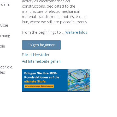
activity as electromechanical
ordern,
constructions, dedicated to the
manufacture of electromechanical
material, transformers, motors, etc., in
Irun, where we still are placed currently.
, die
From the beginnings to ...
Weitere Infos
achung
Folgen beginnen
die
E-Mail Hersteller
Auf Internetseite gehen
der die
des