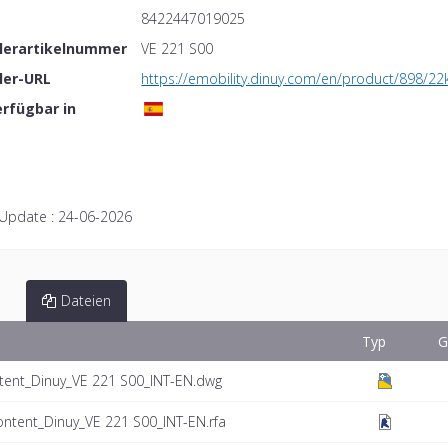
8422447019025
llerartikelnummer
VE 221 S00
ler-URL
https://emobility.dinuy.com/en/product/898/22
erfügbar in
 Update :
24-06-2026
Dateien
Typ
G
tent_Dinuy_VE 221 S00_INT-EN.dwg
ontent_Dinuy_VE 221 S00_INT-EN.rfa