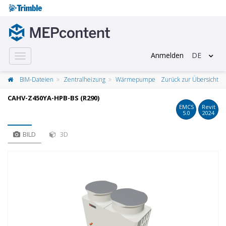
Anmelden
DE
Toggle
navigation
BIM-Dateien
Zentralheizung
Wärmepumpe
Zurück zur Übersicht
CAHV-Z450YA-HPB-BS (R290)
EMCS
Revit
5.0
2024
BILD
3D