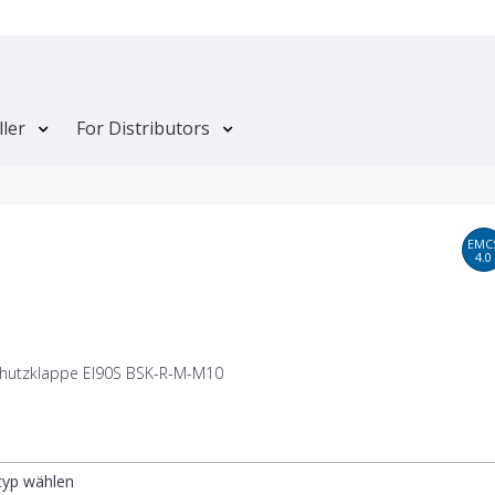
ller
For Distributors
EMC
4.0
hutzklappe EI90S BSK-R-M-M10
ltyp wählen