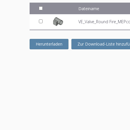
Dateiname
VE_Valve_Round Fire_MEPcon
Herunterladen
Zur Download-Liste hinzuf