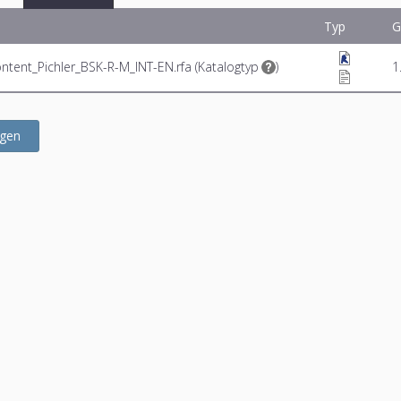
Typ
G
tent_Pichler_BSK-R-M_INT-EN.rfa (
Katalogtyp
)
1
ügen