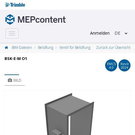
Anmelden
DE
Toggle
navigation
BIM-Dateien
Belüftung
Ventil für Belüftung
Zurück zur Übersicht
BSK-E-M O1
EMCS
Revit
4.0
2024
BILD