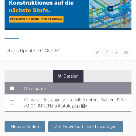
Letztes Update :
07-08-2024
Dateien
Dateiname
VE_Valve_Rectangular Fire_MEPcontent_Pichler_BSK-E
-M O1_INT-EN.rfa (
Katalogtyp
)
Herunterladen
Zur Download-Liste hinzufügen