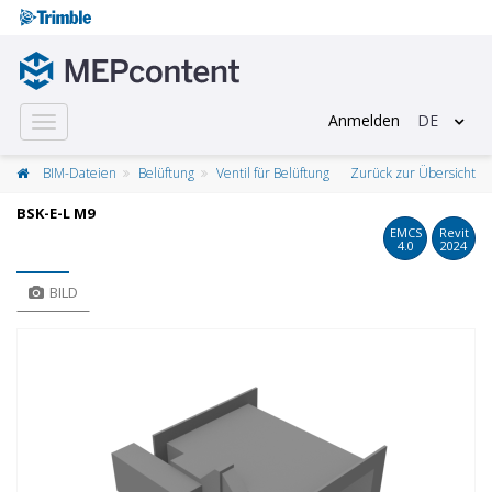
Anmelden
DE
Toggle
navigation
BIM-Dateien
Belüftung
Ventil für Belüftung
Zurück zur Übersicht
BSK-E-L M9
EMCS
Revit
4.0
2024
BILD