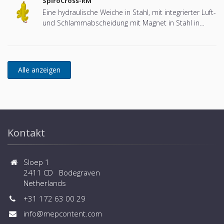
SpiroCross-RM
Eine hydraulische Weiche in Stahl, mit integrierter Luft-
und Schlammabscheidung mit Magnet in Stahl in
DN65 - DN100 Flansch-Ausführung (entwickelt für
Remeha)
Kontakt
Sloep 1
2411 CD Bodegraven
Netherlands
+31 172 63 00 29
info@mepcontent.com