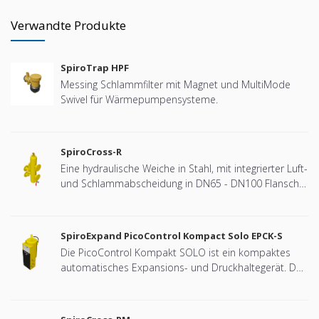
Verwandte Produkte
SpiroTrap HPF
Messing Schlammfilter mit Magnet und MultiMode
Swivel für Wärmepumpensysteme.
SpiroCross-R
Eine hydraulische Weiche in Stahl, mit integrierter Luft-
und Schlammabscheidung in DN65 - DN100 Flansch-
Ausführung (entwickelt für Remeha)
SpiroExpand PicoControl Kompact Solo EPCK-S
Die PicoControl Kompakt SOLO ist ein kompaktes
automatisches Expansions- und Druckhaltegerät. Das
Gerät enthält 1 Pumpe (1x 100 %) und ein
Überströmventil. Ein druckloser Expansionsbehälter
ist integriert.