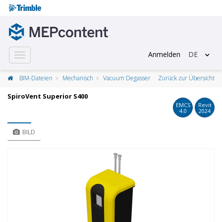
Anmelden
DE
Toggle
navigation
BIM-Dateien
Mechanisch
Vacuum Degasser
Zurück zur Übersicht
​SpiroVent Superior S400
EMCS
Revit
4.0
2024
BILD