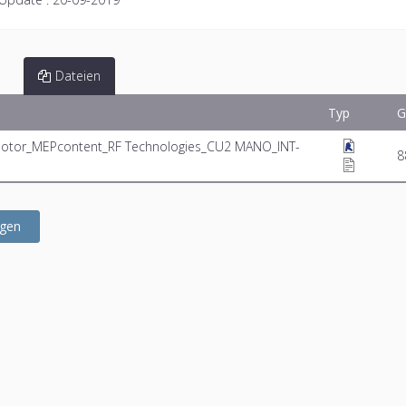
Dateien
Typ
G
 Motor_MEPcontent_RF Technologies_CU2 MANO_INT-
8
ügen