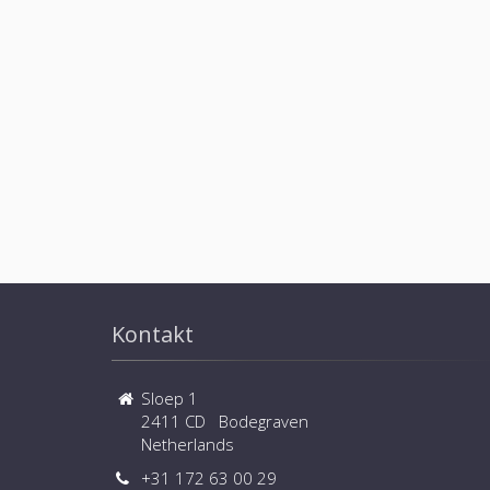
Kontakt
Sloep 1
2411 CD Bodegraven
Netherlands
+31 172 63 00 29