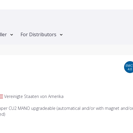
ller
For Distributors
EMC
4.0
Vereinigte Staaten von Amerika
mper CU2 MANO upgradeable (automatical and/or with magnet and/o
ed)