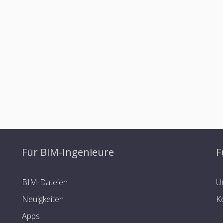
Für BIM-Ingenieure
F
BIM-Dateien
U
Neuigkeiten
K
Apps