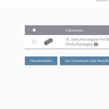
Dateiname
VE_Valve_Rectangular Fire
EN.rfa (
Katalogtyp
)
Herunterladen
Zur Download-Liste hinzuf