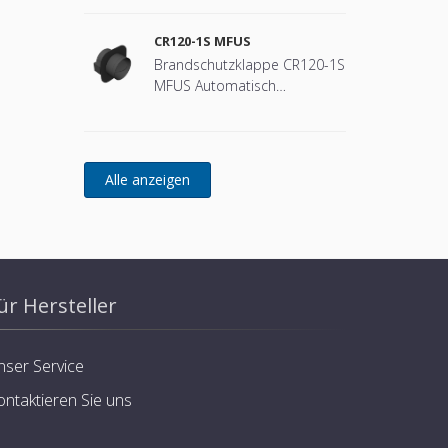
CR120-1S MFUS
Brandschutzklappe CR120-1S
MFUS Automatisch
entriegelnder Mechanismus
(Schmelzlot)
ür Hersteller
nser Service
ontaktieren Sie uns