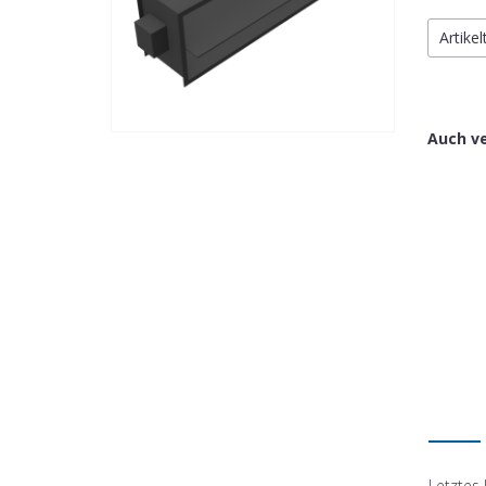
Artike
Auch v
Letztes