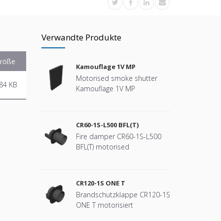
Verwandte Produkte
röße
Kamouflage 1V MP
Motorised smoke shutter
84 KB
Kamouflage 1V MP
CR60-1S-L500 BFL(T)
Fire damper CR60-1S-L500
BFL(T) motorised
CR120-1S ONE T
Brandschutzklappe CR120-1S
ONE T motorisiert