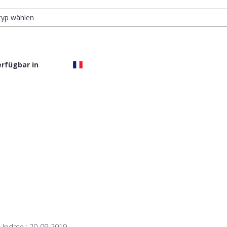
ltyp wählen
erfügbar in
 Update :
20-09-2019