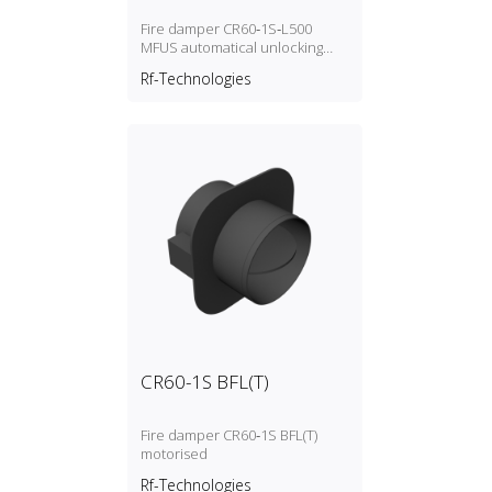
Fire damper CR60‑1S‑L500
MFUS automatical unlocking
(fusible link)
Rf-Technologies
CR60-1S BFL(T)
Fire damper CR60‑1S BFL(T)
motorised
Rf-Technologies