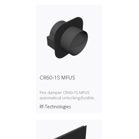
CR60-1S MFUS
Fire damper CR60‑1S MFUS
automatical unlocking (fusible
link)
Rf-Technologies