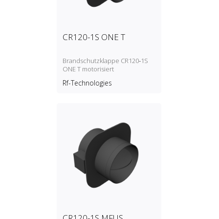
CR120-1S ONE T
Brandschutzklappe CR120‑1S
ONE T motorisiert
Rf-Technologies
CR120-1S MFUS