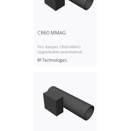
CR60 MMAG
Fire damper CR60 MMAG
upgradeable (automatical
and/or with magnet and/or
Rf-Technologies
motorised)