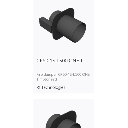
CR60-1S-L500 ONE T
Fire damper CR60‑1S‑L500 ONE
T motorised
Rf-Technologies