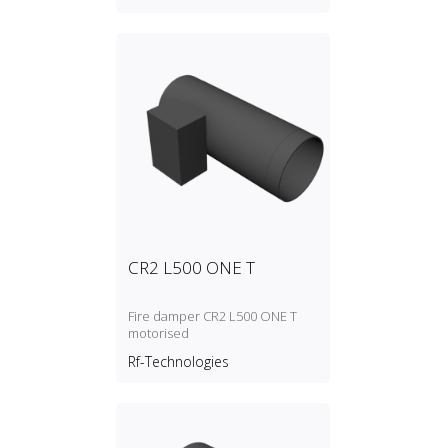
CR2 L500 ONE T
Fire damper CR2 L500 ONE T
motorised
Rf-Technologies