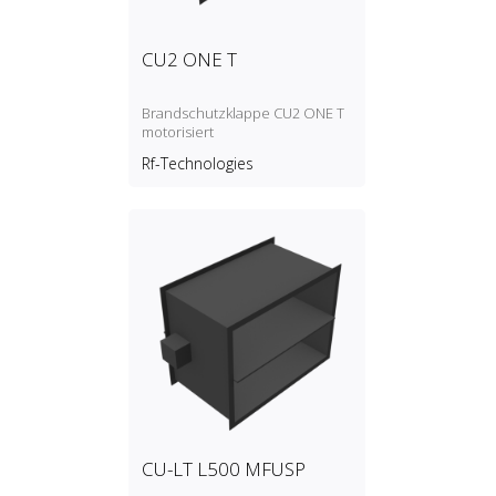
CU2 ONE T
Brandschutzklappe CU2 ONE T
motorisiert
Rf-Technologies
CU-LT L500 MFUSP