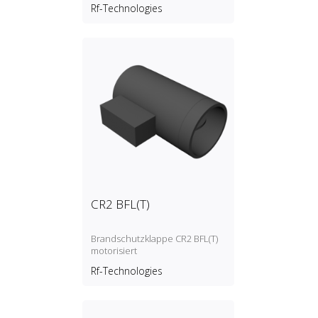
entriegelnder Mechanismus
Rf-Technologies
(Schmelzlot)
CR2 BFL(T)
Brandschutzklappe CR2 BFL(T)
motorisiert
Rf-Technologies