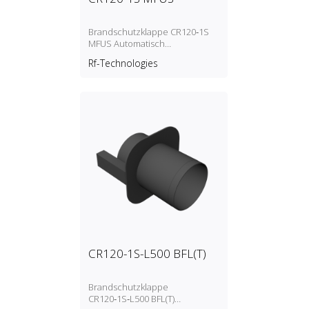
Brandschutzklappe CR120‑1S
MFUS Automatisch
entriegelnder Mechanismus
Rf-Technologies
(Schmelzlot)
CR120-1S-L500 BFL(T)
Brandschutzklappe
CR120‑1S‑L500 BFL(T)