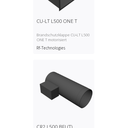
CU-LT L500 ONE T
Brandschutzklappe CU‑LT L500
ONE T motorisiert
Rf-Technologies
CR2 L500 BFL(T)