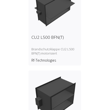
CU2 L500 BFN(T)
Brandschutzklappe CU2 L500
BFN(T) motorisiert
Rf-Technologies