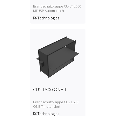
Brandschutzklappe CU‑LT L500
MFUSP Automatisch
entriegelnder Mechanismus
Rf-Technologies
(Schmelzlot)
CU2 L500 ONE T
Brandschutzklappe CU2 L500
ONE T motorisiert
Rf-Technologies