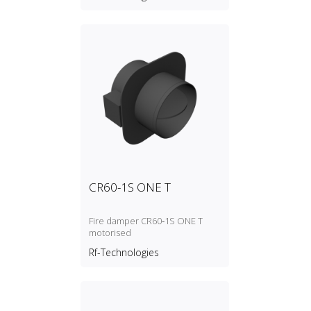
CR60-1S ONE T
Fire damper CR60‑1S ONE T
motorised
Rf-Technologies