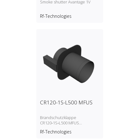
Smoke shutter Avantage 1V
Rf-Technologies
CR120-1S-L500 MFUS
Brandschutzklappe
CR120‑1S‑L500 MFUS
Automatisch entriegelnder
Rf-Technologies
Mechanismus (Schmelzlot)